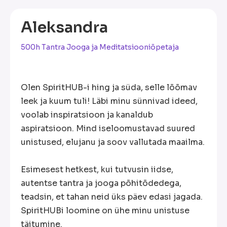
Aleksandra
500h Tantra Jooga ja Meditatsiooniõpetaja
Olen SpiritHUB-i hing ja süda, selle lõõmav
leek ja kuum tuli! Läbi minu sünnivad ideed,
voolab inspiratsioon ja kanaldub
aspiratsioon. Mind iseloomustavad suured
unistused, elujanu ja soov vallutada maailma.
Esimesest hetkest, kui tutvusin iidse,
autentse tantra ja jooga põhitõdedega,
teadsin, et tahan neid üks päev edasi jagada.
SpiritHUBi loomine on ühe minu unistuse
täitumine.