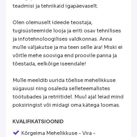
teadmisi ja tehnikaid igapäevaselt.
Olen olemuselt ideede teostaja,
tugisüsteemide looja ja eriti osav tehnilises
ja infotehnoloogilises valdkonnas. Anna
mulle väljakutse ja ma teen selle ära! Miski ei
võitle mehe sooviga end proovile panna ja
tõestada, eelkõige iseendale!
Mulle meeldib uurida tõelise mehelikkuse
sügavusi ning osaleda selleteemalistes
töötubades ja retriitidel. Muul ajal leiad mind
poksiringist või midagi oma kätega loomas.
KVALIFIKATSIOONID
Kõrgeima Mehelikkuse - Vira -