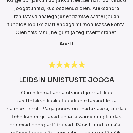
Kõige põhjalikumad ja kvaliteetseimalt läbi viidud
joogatunnid, kus osalenud olen. Aleksandra
rahustava häälega juhendamise saatel jõuan
tundide lõpuks alati endaga nii mõnusasse kohta.
Olen täis rahu, helgust ja tegutsemistahet.
Anett
LEIDSIN UNISTUSTE JOOGA
Olin pikemat aega otsinud joogat, kus
käsitletakse lisaks füüsilisele tasandile ka
vaimset poolt. Väga põnev on teada saada, kuidas
tehnikad mõjutavad keha ja vaimu ning kuidas
erinevad energiad liiguvad. Pärast tundi on alati
mõnus tunne, südames rahu ja keha on tänulik.