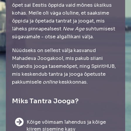
õpet sai Eestis õppida vaid mõnes üksikus
kohas. Meile oli väga oluline, et saaksime
õppida ja õpetada tantrat ja joogat, mis
läheks pinnapealsest
New Age
suhtumisest
sügavamale - otse algallikani välja.
Nüüdseks on sellest välja kasvanud
Mahadeva Joogakool, mis pakub siiani
Viljandis jooga tasemeõpet, ning SpiritHUB,
mis keskendub tantra ja jooga õpetuste
pakkumisele
online
keskkonnas.
Miks Tantra Jooga?
Kõige võimsam lahendus ja kõige
kiirem sisemine kasv