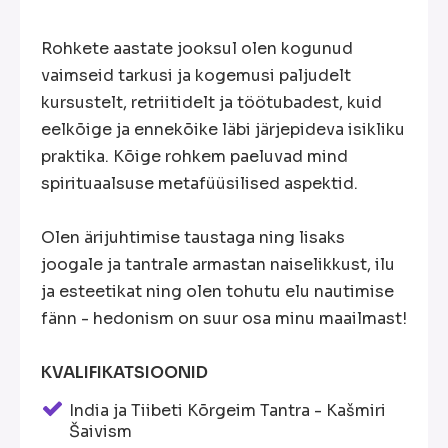
Rohkete aastate jooksul olen kogunud
vaimseid tarkusi ja kogemusi paljudelt
kursustelt, retriitidelt ja töötubadest, kuid
eelkõige ja ennekõike läbi järjepideva isikliku
praktika. Kõige rohkem paeluvad mind
spirituaalsuse metafüüsilised aspektid.
Olen ärijuhtimise taustaga ning lisaks
joogale ja tantrale armastan naiselikkust, ilu
ja esteetikat ning olen tohutu elu nautimise
fänn - hedonism on suur osa minu maailmast!
KVALIFIKATSIOONID
India ja Tiibeti Kõrgeim Tantra - Kašmiri
Šaivism