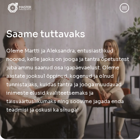
Saame tuttavaks
Oleme Martti ja Aleksandra, entusiastlikud
noored, kelle jaoks on jooga ja tantra õpetustest
juba ammu saanud osa igapäevaelust. Oleme
aastate jooksul õppinud, kogenud ja olnud
tunnistajaks, kuidas tantra ja jooga muudavad
inimeste elusid kvaliteetsemaks ja
täisväärtuslikumaks ning soovime jagada enda
teadmisi ja oskusi ka sinuga!