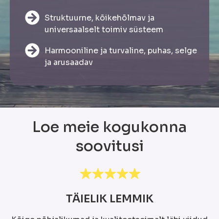
Struktuurne, kõikehõlmav ja
universaalselt toimiv süsteem
Harmooniline ja turvaline, puhas, selge
ja arusaadav
Loe meie kogukonna
soovitusi
TÄIELIK LEMMIK